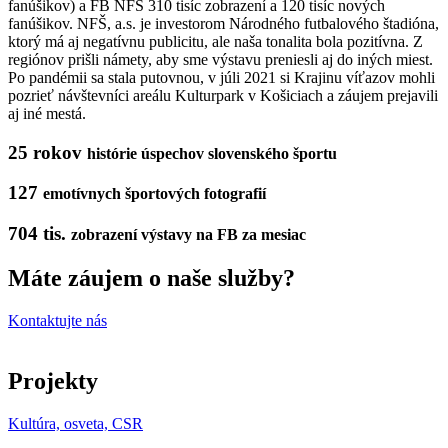
fanúšikov) a FB NFŠ 310 tisíc zobrazení a 120 tisíc nových
fanúšikov. NFŠ, a.s. je investorom Národného futbalového štadióna,
ktorý má aj negatívnu publicitu, ale naša tonalita bola pozitívna. Z
regiónov prišli námety, aby sme výstavu preniesli aj do iných miest.
Po pandémii sa stala putovnou, v júli 2021 si Krajinu víťazov mohli
pozrieť návštevníci areálu Kulturpark v Košiciach a záujem prejavili
aj iné mestá.
25 rokov
histórie úspechov slovenského športu
127
emotívnych športových fotografií
704 tis.
zobrazení výstavy na FB za mesiac
Máte záujem o naše služby?
Kontaktujte nás
Projekty
Kultúra, osveta, CSR