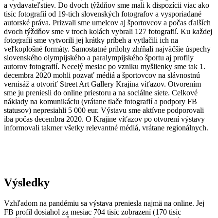
a vydavateľstiev. Do dvoch týždňov sme mali k dispozícii viac ako
tisíc fotografií od 19-tich slovenských fotografov a vysporiadané
autorské práva. Prizvali sme umelcov aj športovcov a počas ďalších
dvoch týždňov sme v troch kolách vybrali 127 fotografií. Ku každej
fotografii sme vytvorili jej krátky príbeh a vytlačili ich na
veľkoplošné formáty. Samostatné prílohy zhŕňali najväčšie úspechy
slovenského olympijského a paralympijského športu aj profily
autorov fotografií. Necelý mesiac po vzniku myšlienky sme tak 1.
decembra 2020 mohli pozvať médiá a športovcov na slávnostnú
vernisáž a otvoriť Street Art Gallery Krajina víťazov. Otvorením
sme ju preniesli do online priestoru a na sociálne siete. Celkové
náklady na komunikáciu (vrátane tlače fotografií a podpory FB
statusov) nepresiahli 5 000 eur. Výstavu sme aktívne podporovali
iba počas decembra 2020. O Krajine víťazov po otvorení výstavy
informovali takmer všetky relevantné médiá, vrátane regionálnych.
Výsledky
Vzhľadom na pandémiu sa výstava preniesla najmä na online. Jej
FB profil dosiahol za mesiac 704 tisíc zobrazení (170 tisíc