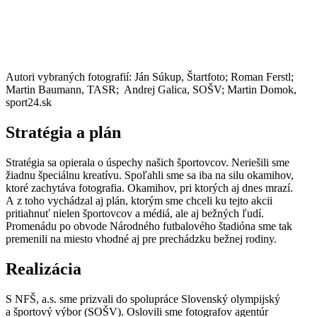
Autori vybraných fotografií: Ján Súkup, Štartfoto; Roman Ferstl;
Martin Baumann, TASR; Andrej Galica, SOŠV; Martin Domok,
sport24.sk
Stratégia a plán
Stratégia sa opierala o úspechy našich športovcov. Neriešili sme
žiadnu špeciálnu kreatívu. Spoľahli sme sa iba na silu okamihov,
ktoré zachytáva fotografia. Okamihov, pri ktorých aj dnes mrazí.
A z toho vychádzal aj plán, ktorým sme chceli ku tejto akcii
pritiahnuť nielen športovcov a médiá, ale aj bežných ľudí.
Promenádu po obvode Národného futbalového štadióna sme tak
premenili na miesto vhodné aj pre prechádzku bežnej rodiny.
Realizácia
S NFŠ, a.s. sme prizvali do spolupráce Slovenský olympijský
a športový výbor (SOŠV). Oslovili sme fotografov agentúr