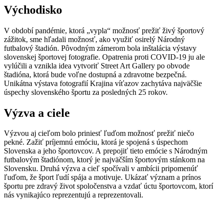
Východisko
V období pandémie, ktorá „vypla“ možnosť prežiť živý športový
zážitok, sme hľadali možnosť, ako využiť osirelý Národný
futbalový štadión. Pôvodným zámerom bola inštalácia výstavy
slovenskej športovej fotografie. Opatrenia proti COVID-19 ju ale
vylúčili a vznikla idea vytvoriť Street Art Gallery po obvode
štadióna, ktorá bude voľne dostupná a zdravotne bezpečná.
Unikátna výstava fotografií Krajina víťazov zachytáva najväčšie
úspechy slovenského športu za posledných 25 rokov.
Výzva a ciele
Výzvou aj cieľom bolo priniesť ľuďom možnosť prežiť niečo
pekné. Zažiť príjemnú emóciu, ktorá je spojená s úspechom
Slovenska a jeho športovcov. A prepojiť tieto emócie s Národným
futbalovým štadiónom, ktorý je najväčším športovým stánkom na
Slovensku. Druhá výzva a cieľ spočívali v ambícii pripomenúť
ľuďom, že šport ľudí spája a motivuje. Ukázať význam a prínos
športu pre zdravý život spoločenstva a vzdať úctu športovcom, ktorí
nás vynikajúco reprezentujú a reprezentovali.