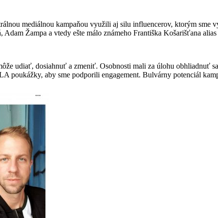
entrálnou mediálnou kampaňou využili aj silu influencerov, ktorým s
dam Žampa a vtedy ešte málo známeho Františka Košarišťana alias Fer
môže udiať, dosiahnuť a zmeniť. Osobnosti mali za úlohu obhliadnuť sa
 BILLA poukážky, aby sme podporili engagement. Bulvárny potenciál ka