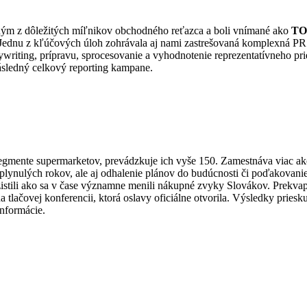
ným z dôležitých míľnikov obchodného reťazca a boli vnímané ako
TOP
ednu z kľúčových úloh zohrávala aj nami zastrešovaná komplexná PR p
writing, prípravu, sprocesovanie a vyhodnotenie reprezentatívneho pri
ásledný celkový reporting kampane.
gmente supermarketov, prevádzkuje ich vyše 150. Zamestnáva viac ako 
uplynulých rokov, ale aj odhalenie plánov do budúcnosti či poďakov
istili ako sa v čase významne menili nákupné zvyky Slovákov. Prekva
 tlačovej konferencii, ktorá oslavy oficiálne otvorila. Výsledky priesk
informácie.