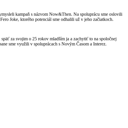
me vymysleli kampaň s názvom Now&Then. Na spoluprácu sme oslovili
o Joke, ktorého potenciál sme odhalili už v jeho začiatkoch.
 späť za svojim o 25 rokov mladším ja a zachytiť to na spoločnej
mpane sme využili v spoluprácach s Novým Časom a Interez.