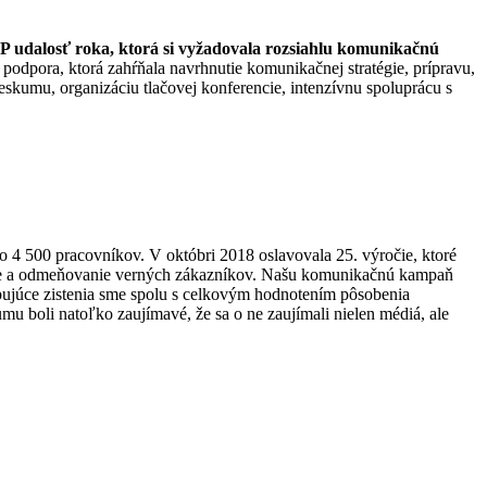
 udalosť roka, ktorá si vyžadovala rozsiahlu komunikačnú
odpora, ktorá zahŕňala navrhnutie komunikačnej stratégie, prípravu,
eskumu, organizáciu tlačovej konferencie, intenzívnu spoluprácu s
4 500 pracovníkov. V októbri 2018 oslavovala 25. výročie, ktoré
anie a odmeňovanie verných zákazníkov. Našu komunikačnú kampaň
pujúce zistenia sme spolu s celkovým hodnotením pôsobenia
umu boli natoľko zaujímavé, že sa o ne zaujímali nielen médiá, ale