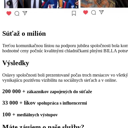
Súťaž o milión
Treťou komunikačnou líniou na podporu jubilea spoločnosti bola kom
hodnotné ceny počnúc kvalitnými chladničkami plnými BILLA potraví
Výsledky
Oslavy spoločnosti boli prezentované počas troch mesiacov vo všetk
vynikajúcu pozitívnu vizibilitu na sociálnych sieťach a v online.
200 000 +
zákazníkov zapojených do súťaže
33 000 + likov
spolupráca s influencermi
100 +
mediálnych výstupov
Máte záujem o naše služby?