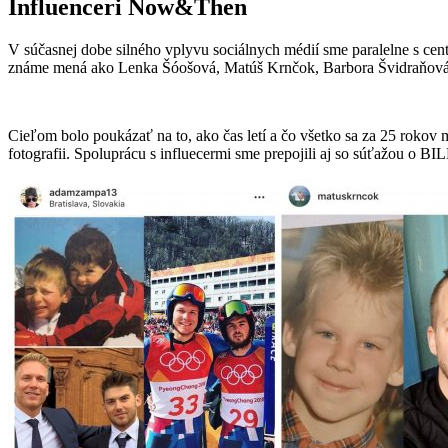
Influenceri Now&Then
V súčasnej dobe silného vplyvu sociálnych médií sme paralelne s c
známe mená ako Lenka Šóošová, Matúš Krnčok, Barbora Švidraňová, A
Cieľom bolo poukázať na to, ako čas letí a čo všetko sa za 25 rokov 
fotografii. Spoluprácu s influecermi sme prepojili aj so súťažou o