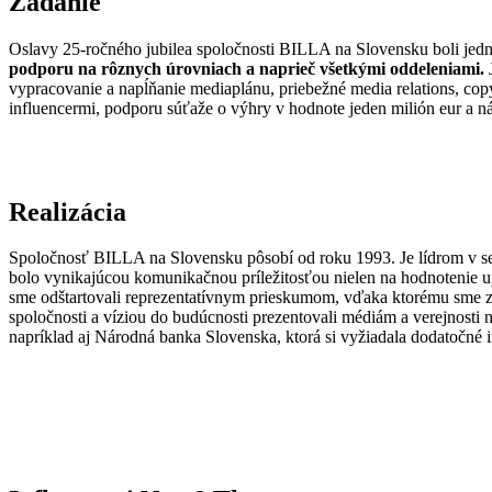
Zadanie
Oslavy 25-ročného jubilea spoločnosti BILLA na Slovensku boli jed
podporu na rôznych úrovniach a naprieč všetkými oddeleniami.
J
vypracovanie a napĺňanie mediaplánu, priebežné media relations, copy
influencermi, podporu súťaže o výhry v hodnote jeden milión eur a n
Realizácia
Spoločnosť BILLA na Slovensku pôsobí od roku 1993. Je lídrom v se
bolo vynikajúcou komunikačnou príležitosťou nielen na hodnotenie 
sme odštartovali reprezentatívnym prieskumom, vďaka ktorému sme z
spoločnosti a víziou do budúcnosti prezentovali médiám a verejnosti na
napríklad aj Národná banka Slovenska, ktorá si vyžiadala dodatočné 