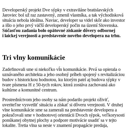
Developerský projekt Dve sýpky v extraviláne bratislavských
Jaroviec bol už raz zastavený, zmenil vlastníka, a tak východisková
situácia nebola ideálna. Naviac, developer sa videl skôr ako investor
a išlo o jeho prvý väčší developerský počin na území Slovenska.
Súčasťou zadania bolo opätovné získanie dôvery odbornej
i laickej verejnosti a predstavenie nového developera na trhu.
Tri vlny komunikácie
Zadefinovali sme si niekoľko vĺn komunikácie. Prvá sa opierala o
uznávaného architekta a jeho osobný príbeh spojený s revitalizáciou
budov s historickou hodnotou, ku ktorým patrí aj budova sýpky v
tvare písmena H z 50-tych rokov, ktorá zostáva zachovaná ako
kultúrne a komunitné centrum.
Prostredníctvom jeho osoby sa nám podarilo projekt oživiť,
uveriteľne vysvetliť situáciu a získať si dôveru verejnosti. V druhej
vlne komunikácie sme sa zamerali na predstavenie developera a
pokračovali sme v hodnotovej orientácii Dvoch sýpok, veľkorysosti
ponúkanej obytnej plochy a podpore motivácie usadiť sa v tejto
lokalite. Tretia vlna sa nesie v znamení propagácie predaja,